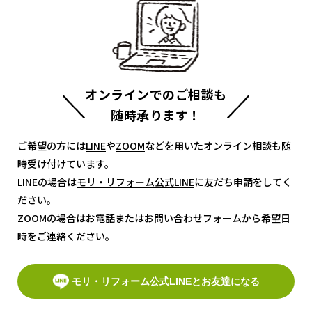
オンラインでのご相談も
随時承ります！
ご希望の方には
LINE
LINE
や
ZOOM
ZOOM
などを用いたオンライン相談も随
時受け付けています。
LINEの場合は
モリ・リフォーム公式LINE
モリ・リフォーム公式LINE
に友だち申請をしてく
ださい。
ZOOM
ZOOM
の場合はお電話またはお問い合わせフォームから希望日
時をご連絡ください。
モリ・リフォーム公式LINEとお友達になる