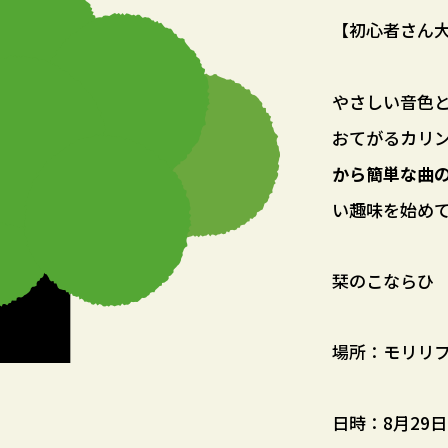
【初心者さん大
やさしい音色
おてがるカリ
から簡単な曲
い趣味を始め
栞のこならひ
場所：モリリ
日時：8月29