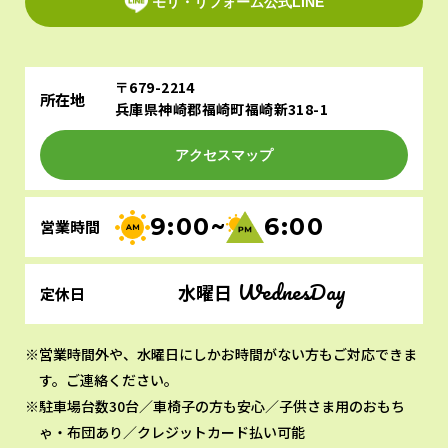
モリ・リフォーム公式LINE
〒679-2214
所在地
兵庫県神崎郡福崎町福崎新318-1
アクセスマップ
9:00~
6:00
営業時間
WednesDay
水曜日
定休日
営業時間外や、水曜日にしかお時間がない方もご対応できま
す。ご連絡ください。
駐車場台数30台／車椅子の方も安心／子供さま用のおもち
ゃ・布団あり／クレジットカード払い可能