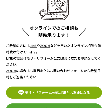
オンラインでのご相談も
随時承ります！
ご希望の方には
LINE
LINE
や
ZOOM
ZOOM
などを用いたオンライン相談も随
時受け付けています。
LINEの場合は
モリ・リフォーム公式LINE
モリ・リフォーム公式LINE
に友だち申請をしてく
ださい。
ZOOM
ZOOM
の場合はお電話またはお問い合わせフォームから希望日
時をご連絡ください。
モリ・リフォーム公式LINEとお友達になる