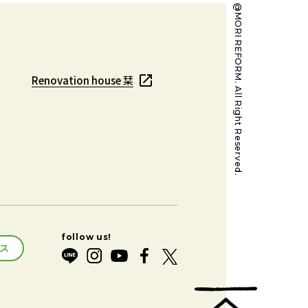
@MORI REFORM. All Right Reserved.
Renovation house 栞
Renovation house 栞
ス
ス