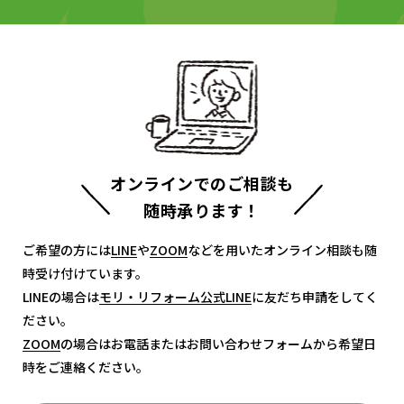
オンラインでのご相談も
随時承ります！
ご希望の方には
LINE
LINE
や
ZOOM
ZOOM
などを用いたオンライン相談も随
時受け付けています。
LINEの場合は
モリ・リフォーム公式LINE
モリ・リフォーム公式LINE
に友だち申請をしてく
ださい。
ZOOM
ZOOM
の場合はお電話またはお問い合わせフォームから希望日
時をご連絡ください。