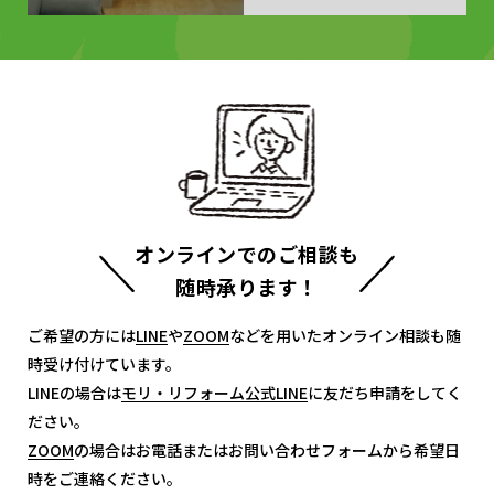
オンラインでのご相談も
随時承ります！
ご希望の方には
LINE
LINE
や
ZOOM
ZOOM
などを用いたオンライン相談も随
時受け付けています。
LINEの場合は
モリ・リフォーム公式LINE
モリ・リフォーム公式LINE
に友だち申請をしてく
ださい。
ZOOM
ZOOM
の場合はお電話またはお問い合わせフォームから希望日
時をご連絡ください。